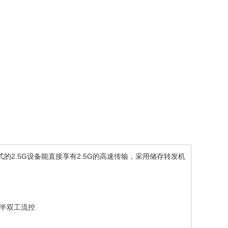
接 各式的2.5G设备能直接享有2.5G的高速传输，采用储存转发机
。
re半双工流控.