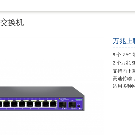
兆交换机
万兆上联
个
8
2.5G
个万兆
2
S
支持向下
高速传输
适用多种