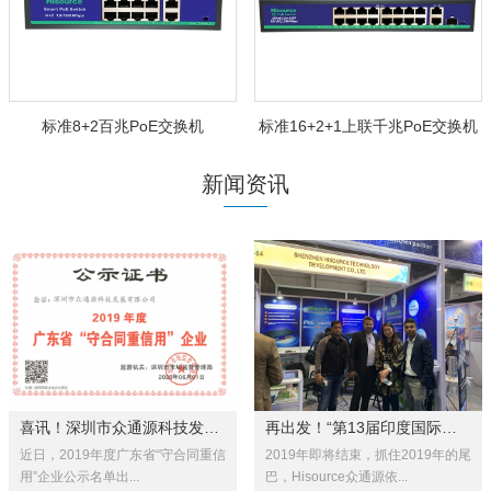
标准8+2百兆PoE交换机
标准16+2+1上联千兆PoE交换机
新闻资讯
喜讯！深圳市众通源科技发展有限...
再出发！“第13届印度国际安全科...
近日，2019年度广东省“守合同重信
2019年即将结束，抓住2019年的尾
用”企业公示名单出...
巴，Hisource众通源依...