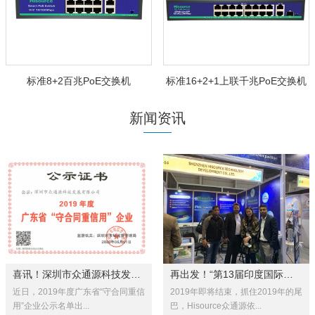
标准8+2百兆PoE交换机
标准16+2+1上联千兆PoE交换机
新闻资讯
喜讯！深圳市众通源科技发展有限...
再出发！“第13届印度国际安全科...
近日，2019年度广东省“守合同重信
2019年即将结束，抓住2019年的尾
用”企业公示名单出...
巴，Hisource众通源依...