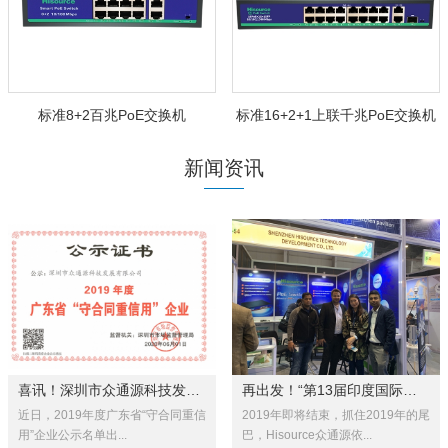
标准8+2百兆PoE交换机
标准16+2+1上联千兆PoE交换机
新闻资讯
喜讯！深圳市众通源科技发展有限...
再出发！“第13届印度国际安全科...
近日，2019年度广东省“守合同重信
2019年即将结束，抓住2019年的尾
用”企业公示名单出...
巴，Hisource众通源依...