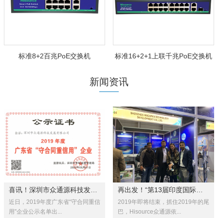
标准8+2百兆PoE交换机
标准16+2+1上联千兆PoE交换机
新闻资讯
喜讯！深圳市众通源科技发展有限...
再出发！“第13届印度国际安全科...
近日，2019年度广东省“守合同重信
2019年即将结束，抓住2019年的尾
用”企业公示名单出...
巴，Hisource众通源依...